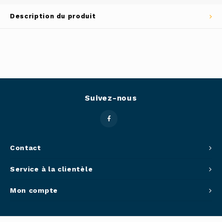
Outils
Description du produit
Belluc
Pots 
Caffit
Planc
T-Fal
Couve
Suivez-nous
Access
Netto
Contact
Access
Service à la clientèle
Mortie
Mon compte
Access