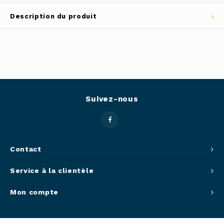
Outils
Description du produit
Belluc
Pots 
Caffit
Planc
T-Fal
Couve
Suivez-nous
Access
Netto
Contact
Access
Service à la clientèle
Mortie
Mon compte
Access