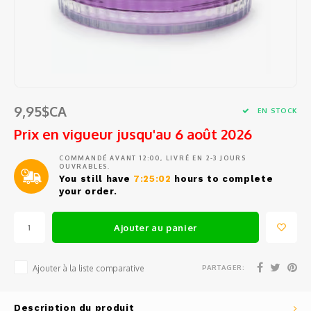
Tests
Barat
Café en grains et en capsules
Ustensiles de cuisine
Sacs e
Access
Pièces
Filtre
Ensem
Outils
Épluc
Jura
Sirop
Petits électros
Pièce
Pièce
Entonn
Étuis 
Access
Grand
Eurek
Thé et eau chaude
Vin, Verrerie et Bar
Commen
Doseur
Coute
Access
Spatu
Lelit
9,95$CA
Tasses, verres et cuillères à café
EN STOCK
Balanc
Coutea
Access
Prix en vigueur jusqu'au 6 août 2026
Fouets
Rancil
Produits d'entretien
Conte
Coute
Mesur
COMMANDÉ AVANT 12:00, LIVRÉ EN 2-3 JOURS
Pince
OUVRABLES.
Cuisin
Pièces de rechange
You still have
7:25:02
hours to complete
Outil
Gant d
Passoi
your order.
Cuillè
Avant
Service d'entretien et de réparation
Access
Salièr
Ajouter au panier
Miele
Boutei
PARTAGER:
Ajouter à la liste comparative
Braun
Fondue
Description du produit
Krups