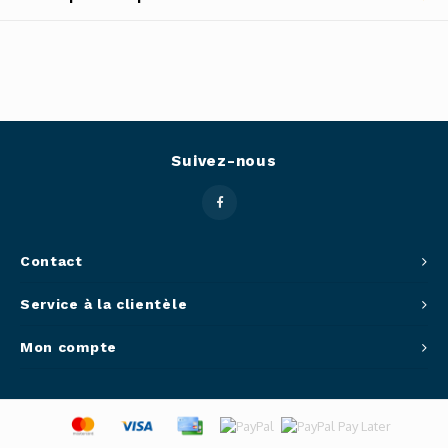
Outils
Belluc
Pots 
Caffit
Planc
T-Fal
Suivez-nous
Couve
Access
Contact
Netto
Service à la clientèle
Access
Mon compte
Mortie
Access