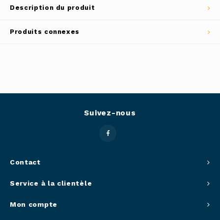
Description du produit
Outils
Belluc
Produits connexes
Pots 
Caffit
Planc
T-Fal
Couve
Access
Suivez-nous
Netto
Access
Contact
Mortie
Service à la clientèle
Access
Mon compte