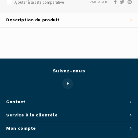
PARTAGER:
Ajouter à la liste comparative
Outils
Belluc
Description du produit
Pots 
Caffit
Planc
T-Fal
Couve
Access
Suivez-nous
Netto
Access
Contact
Mortie
Service à la clientèle
Access
Mon compte