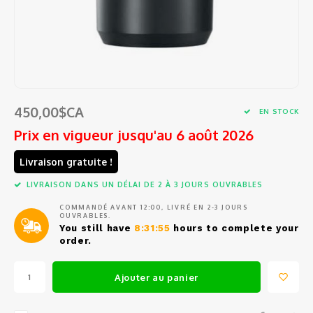
Tests
Barat
Café en grains et en capsules
Ustensiles de cuisine
Sacs e
Access
Pièces
Filtre
Ensem
Outils
Épluc
Jura
Sirop
Petits électros
Pièce
Pièce
Entonn
Étuis 
Access
Grand
Eurek
Thé et eau chaude
Vin, Verrerie et Bar
Commen
Doseur
Coute
Access
Spatu
Lelit
450,00$CA
Tasses, verres et cuillères à café
EN STOCK
Balanc
Coutea
Access
Prix en vigueur jusqu'au 6 août 2026
Fouets
Rancil
Produits d'entretien
Conte
Coute
Mesur
Livraison gratuite !
Pince
Cuisin
Pièces de rechange
LIVRAISON DANS UN DÉLAI DE 2 À 3 JOURS OUVRABLES
Outil
Gant d
Passoi
Cuillè
COMMANDÉ AVANT 12:00, LIVRÉ EN 2-3 JOURS
Avant
Service d'entretien et de réparation
OUVRABLES.
Access
Salièr
You still have
8:31:55
hours to complete your
order.
Miele
Boutei
Ajouter au panier
Braun
Fondue
Krups