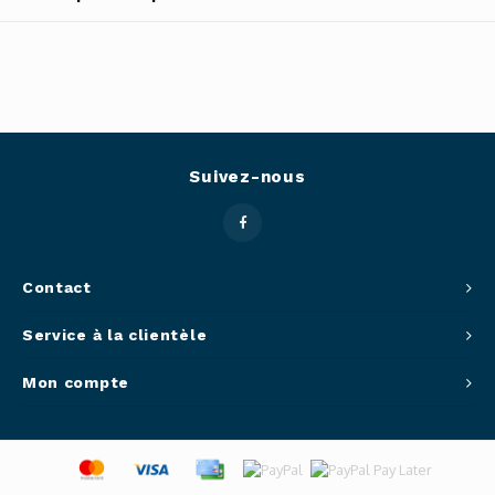
Outils
Belluc
Pots 
Caffit
Planc
T-Fal
Suivez-nous
Couve
Access
Contact
Netto
Service à la clientèle
Access
Mon compte
Mortie
Access