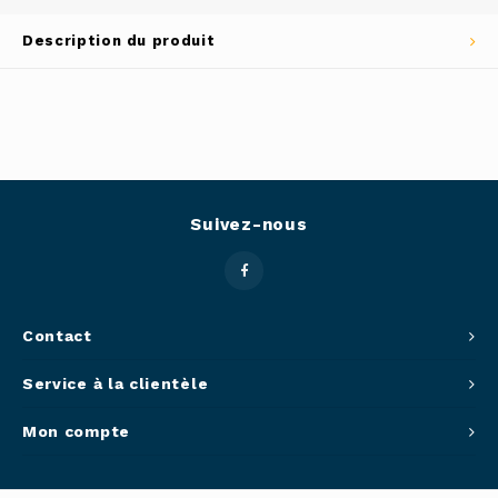
Outils
Description du produit
Belluc
Pots 
Caffit
Planc
T-Fal
Couve
Suivez-nous
Access
Netto
Contact
Access
Service à la clientèle
Mortie
Mon compte
Access