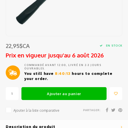
Tests
Barat
Café en grains et en capsules
Ustensiles de cuisine
Sacs e
Access
Pièces
Filtre
Ensem
Outils
Épluc
Jura
Sirop
Petits électros
Pièce
Pièce
Entonn
Étuis 
Access
Grand
Eurek
Thé et eau chaude
Vin, Verrerie et Bar
Commen
Doseur
Coute
Access
Spatu
Lelit
22,95$CA
Tasses, verres et cuillères à café
EN STOCK
Balanc
Coutea
Access
Prix en vigueur jusqu'au 6 août 2026
Fouets
Rancil
Produits d'entretien
Conte
Coute
Mesur
COMMANDÉ AVANT 12:00, LIVRÉ EN 2-3 JOURS
Pince
OUVRABLES.
Cuisin
Pièces de rechange
You still have
8:40:13
hours to complete
Outil
Gant d
Passoi
your order.
Cuillè
Avant
Service d'entretien et de réparation
Access
Salièr
Ajouter au panier
Miele
Boutei
PARTAGER:
Ajouter à la liste comparative
Braun
Fondue
Description du produit
Krups