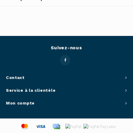
Outils
Belluc
Pots 
Caffit
Planc
T-Fal
Suivez-nous
Couve
Access
Contact
Netto
Service à la clientèle
Access
Mon compte
Mortie
Access