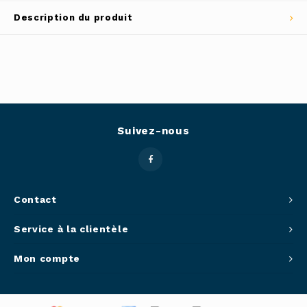
Outils
Description du produit
Belluc
Pots 
Caffit
Planc
T-Fal
Couve
Suivez-nous
Access
Netto
Contact
Access
Service à la clientèle
Mortie
Mon compte
Access