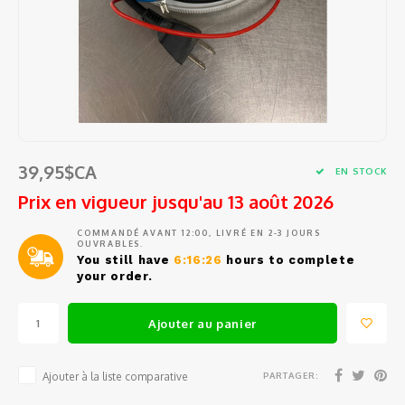
Tests
Barat
Café en grains et en capsules
Ustensiles de cuisine
Sacs e
Access
Pièces
Filtre
Ensem
Outils
Épluc
Jura
Sirop
Petits électros
Pièce
Pièce
Entonn
Étuis 
Access
Grand
Eurek
Thé et eau chaude
Vin, Verrerie et Bar
Commen
Doseur
Coute
Access
Spatu
Lelit
Tasses, verres et cuillères à café
Balanc
Coutea
Access
39,95$CA
Fouets
EN STOCK
Rancil
Produits d'entretien
Prix en vigueur jusqu'au 13 août 2026
Conte
Coute
Mesur
Pince
Cuisin
Pièces de rechange
COMMANDÉ AVANT 12:00, LIVRÉ EN 2-3 JOURS
OUVRABLES.
Outil
Gant d
Passoi
Cuillè
You still have
6:16:26
hours to complete
Avant
your order.
Service d'entretien et de réparation
Access
Salièr
Miele
Ajouter au panier
Boutei
Braun
PARTAGER:
Ajouter à la liste comparative
Fondue
Krups