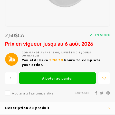
Tests
Barat
Café en grains et en capsules
Ustensiles de cuisine
Sacs e
Access
Pièces
Filtre
Ensem
Outils
Épluc
Jura
Sirop
Petits électros
Pièce
Pièce
Entonn
Étuis 
Access
Grand
Eurek
Thé et eau chaude
Vin, Verrerie et Bar
Commen
Doseur
Coute
Access
2,50$CA
EN STOCK
Spatu
Lelit
Tasses, verres et cuillères à café
Prix en vigueur jusqu'au 6 août 2026
Balanc
Coutea
Access
Fouets
Rancil
COMMANDÉ AVANT 12:00, LIVRÉ EN 2-3 JOURS
Produits d'entretien
OUVRABLES.
Conte
Coute
Mesur
You still have
9:36:18
hours to complete
Pince
Cuisin
your order.
Pièces de rechange
Outil
Gant d
Passoi
Cuillè
Avant
Ajouter au panier
Service d'entretien et de réparation
Access
Salièr
Miele
PARTAGER:
Ajouter à la liste comparative
Boutei
Braun
Fondue
Description du produit
Krups