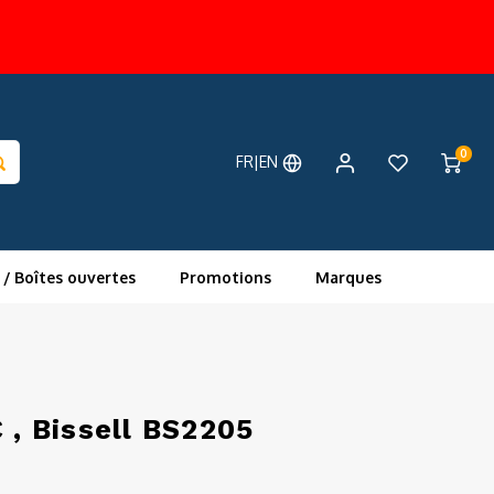
0
FR|EN
 / Boîtes ouvertes
Promotions
Marques
 , Bissell BS2205