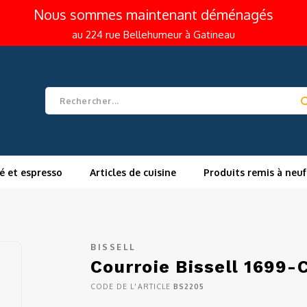
Nous sommes maintenant déménagés
au 224 rue Bellehumeur à Gatineau
é et espresso
Articles de cuisine
Produits remis à neuf
BISSELL
Courroie Bissell 1699-C
CODE DE L'ARTICLE
BS2205