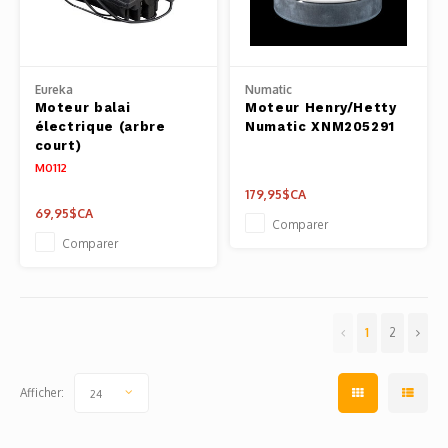
Eureka
Numatic
Moteur balai
Moteur Henry/Hetty
électrique (arbre
Numatic XNM205291
court)
M0112
179,95$CA
69,95$CA
Comparer
Comparer
1
2
Afficher:
24