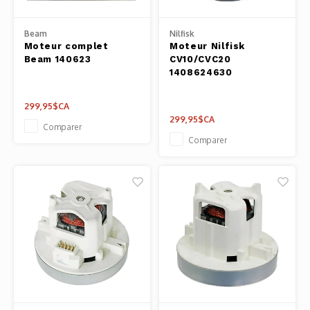
Pâtes 
Beam
Nilfisk
Outils
Moteur complet
Moteur Nilfisk
Beam 140623
CV10/CVC20
1408624630
Cuisso
299,95$CA
Outils
299,95$CA
Comparer
Comparer
Access