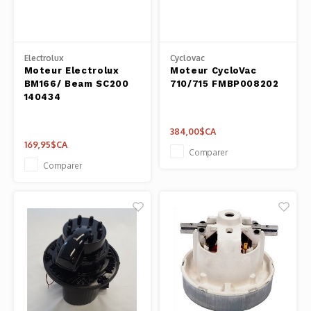
Outils
Belluc
Pots 
Electrolux
Cyclovac
Caffit
Moteur Electrolux
Moteur CycloVac
Planc
BM166/ Beam SC200
710/715 FMBP008202
140434
T-Fal
Couve
384,00$CA
169,95$CA
Access
Comparer
Comparer
Netto
Access
Mortie
Access