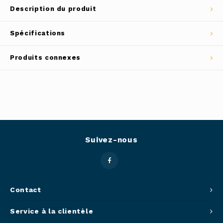
Description du produit
Outils
Belluc
Spécifications
Pots 
Caffit
Produits connexes
Planc
T-Fal
Couve
Access
Netto
Suivez-nous
Access
Mortie
Contact
Access
Service à la clientèle