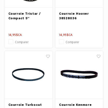
Outils
Belluc
Courroie Tristar /
Courroie Hoover
Pots 
Compact 5''
38528036
Caffit
Planc
14,95$CA
14,95$CA
T-Fal
Couve
Comparer
Comparer
Access
Netto
Access
Mortie
Access
Courroie Turbocat
Courroie Kenmore