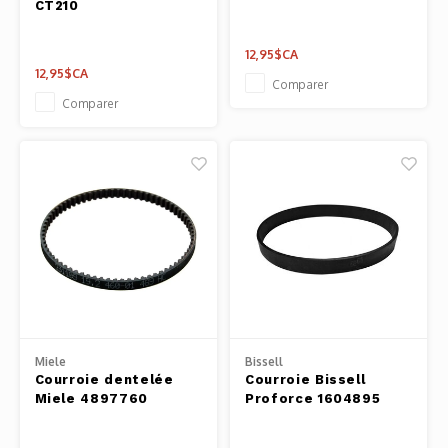
CT210
Pâtes 
12,95$CA
Outils
12,95$CA
Comparer
Comparer
Cuisso
Outils
Access
Miele
Bissell
Courroie dentelée
Courroie Bissell
Miele 4897760
Proforce 1604895