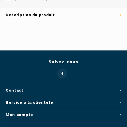
Outils
Belluc
Description du produit
Pots 
Caffit
Planc
T-Fal
Couve
Access
Suivez-nous
Netto
Access
Contact
Service à la clientèle
Mortie
Mon compte
Access