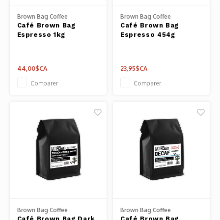
Outils
Brown Bag Coffee
Brown Bag Coffee
Belluc
Café Brown Bag
Café Brown Bag
Pots 
Espresso 1kg
Espresso 454g
Caffit
Planc
44,00$CA
23,95$CA
T-Fal
Couve
Comparer
Comparer
Access
Netto
Access
Mortie
Access
Brown Bag Coffee
Brown Bag Coffee
Café Brown Bag Dark
Café Brown Bag