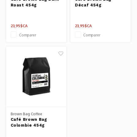
Pâtes 
Roast 454g
Décaf 454g
Outils
23,95$CA
23,95$CA
Cuisso
Comparer
Comparer
Outils
Access
Brown Bag Coffee
Café Brown Bag
Colombie 454g