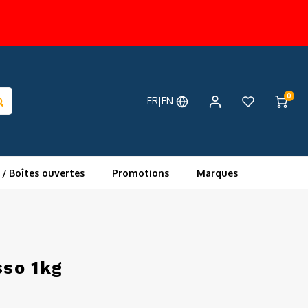
0
FR|EN
 / Boîtes ouvertes
Promotions
Marques
sso 1kg