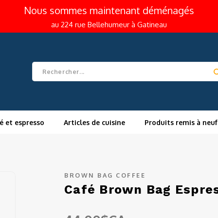
Nous sommes maintenant déménagés
au 224 rue Bellehumeur à Gatineau
é et espresso
Articles de cuisine
Produits remis à neuf
BROWN BAG COFFEE
Café Brown Bag Espre