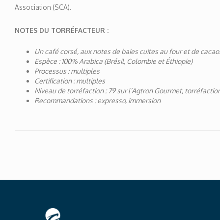
Association (SCA).
NOTES DU TORRÉFACTEUR :
Un café corsé, aux notes de baies cuites au four et de cacao
Espèce : 100% Arabica (Brésil, Colombie et Éthiopie)
Processus : multiples
Certification : multiples
Niveau de torréfaction : 79 sur l’Agtron Gourmet, torréfact
Recommandations : expresso, immersion