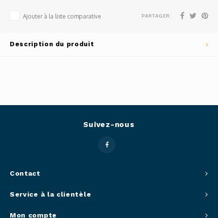
Outils
PARTAGER:
Ajouter à la liste comparative
Belluc
Pots 
Description du produit
Caffit
Planc
T-Fal
Couve
Access
Suivez-nous
Netto
Access
Contact
Mortie
Service à la clientèle
Access
Mon compte