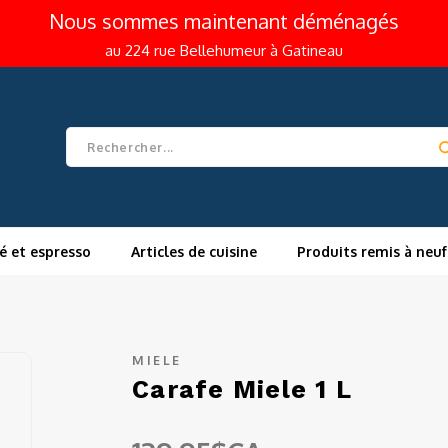
Nous sommes maintenant déménagés
au 224 rue Bellehumeur à Gatineau
é et espresso
Articles de cuisine
Produits remis à neuf
MIELE
Carafe Miele 1 L