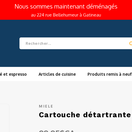
Nous sommes maintenant déménagés
au 224 rue Bellehumeur à Gatineau
é et espresso
Articles de cuisine
Produits remis à neuf
MIELE
Cartouche détartrante